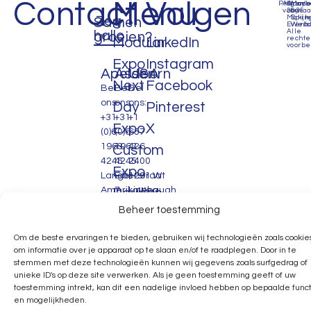
Contact
Menu
Volgen
Privacyb
Algem
©
Mad
voorwa
2035
by
Zeg
Makin
Spijk
Samen
Events
Webd
Alle
hallo
groeien?
recht
Modular
LinkedIn
voorbe
Expo
Instagram
Apeldoorn
Assen
USA
Next
Facebook
Bel
Bel
Bel
ons:
ons:
ons:
Day
Pinterest
+31
+31
+1
Expo
X
(0)6
(0)6
657
1963
1963
426
Custom
4245
4245
2400
Expo
Lange
Eiberstraat
1291 W
Amerikaweg
7
Linebaugh
Pavilion
71B
9404
Ave
Beheer toestemming
Expo
7332BP
EA
PMB
Apeldoorn
Portfolio
Assen
558.
Om de beste ervaringen te bieden, gebruiken wij technologieën zoals cookie
info@makingevents.nl
info@makingevents.nl
Tampa,
om informatie over je apparaat op te slaan en/of te raadplegen. Door in te
Contact
FL
stemmen met deze technologieën kunnen wij gegevens zoals surfgedrag of
unieke ID's op deze site verwerken. Als je geen toestemming geeft of uw
FAQ
33626
toestemming intrekt, kan dit een nadelige invloed hebben op bepaalde funct
United
en mogelijkheden.
States