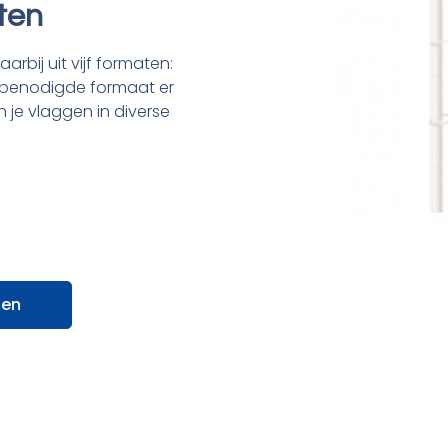
aten
rbij uit vijf formaten:
w benodigde formaat er
 je vlaggen in diverse
gen