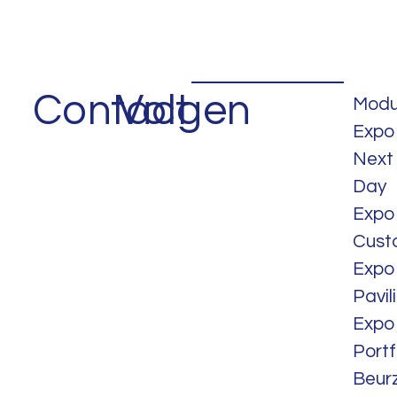
Contact
Volgen
Modu
Expo
Next
Day
Expo
Cust
Expo
Pavil
Expo
Portf
Beur