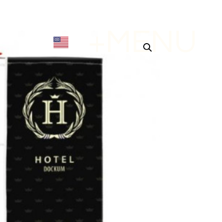
+MENU
X