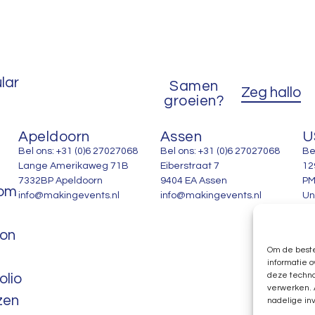
lar
Samen
Zeg hallo
groeien?
Apeldoorn
Assen
U
Bel ons: +31 (0)6 27027068
Bel ons: +31 (0)6 27027068
Be
Lange Amerikaweg 71B
Eiberstraat 7
12
7332BP Apeldoorn
9404 EA Assen
PM
om
info@makingevents.nl
info@makingevents.nl
Un
ion
Om de beste
informatie o
deze techno
olio
verwerken. 
zen
nadelige in