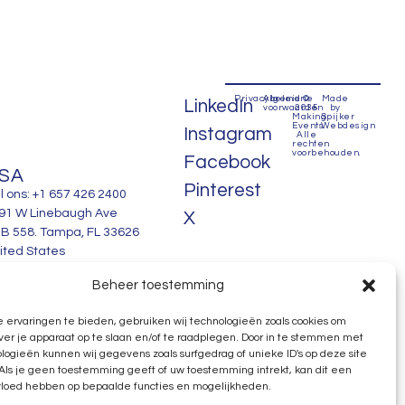
Privacybeleid
Algemene
©
Made
LinkedIn
voorwaarden
2035
by
Making
Spijker
Events.
Webdesign
Instagram
Alle
rechten
voorbehouden.
Facebook
SA
Pinterest
l ons: +1 657 426 2400
91 W Linebaugh Ave
X
B 558. Tampa, FL 33626
ited States
Beheer toestemming
 ervaringen te bieden, gebruiken wij technologieën zoals cookies om
ver je apparaat op te slaan en/of te raadplegen. Door in te stemmen met
logieën kunnen wij gegevens zoals surfgedrag of unieke ID's op deze site
Als je geen toestemming geeft of uw toestemming intrekt, kan dit een
vloed hebben op bepaalde functies en mogelijkheden.