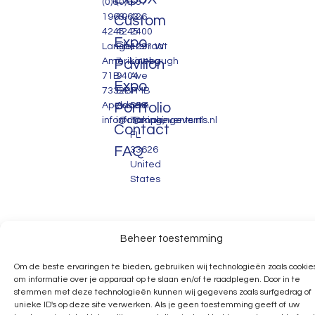
(0)6
(0)6
657
1963
1963
426
Custom
4245
4245
2400
Expo
Lange
Eiberstraat
1291 W
Amerikaweg
7
Linebaugh
Pavilion
71B
9404
Ave
Expo
7332BP
EA
PMB
Apeldoorn
Portfolio
Assen
558.
info@makingevents.nl
info@makingevents.nl
Tampa,
Contact
FL
FAQ
33626
United
States
Beheer toestemming
Om de beste ervaringen te bieden, gebruiken wij technologieën zoals cookie
om informatie over je apparaat op te slaan en/of te raadplegen. Door in te
stemmen met deze technologieën kunnen wij gegevens zoals surfgedrag of
unieke ID's op deze site verwerken. Als je geen toestemming geeft of uw