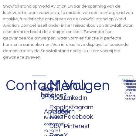
Snowfall stand op World Aviation Ervaar de spanning van de
luchtvaart in een nieuw jasje, te midden van een achtergrond van
strakke, futuristische ontwerpen op de Snowfall stand op World
Aviation. Dompel jezelf onder in het reisaanbod van Snowfall, waar
elke draai en bocht de zintuigen prikkelt. Bewonder hun
geavanceerde ontwerpen, waar vorm en functie in perfecte
harmonie samenkomen. Van interactieve displays tot boeiende
demonstraties, de Snowfall stand nodigt u uit om voorbij het
gewone te zweven.
Contact
Menu
Volgen
Privacyb
Algem
©
Mad
voorwa
2035
by
Zeg
Makin
Spijk
Samen
Events
Webd
Alle
hallo
groeien?
recht
Modular
LinkedIn
voorbe
Expo
Instagram
Apeldoorn
Assen
USA
Next
Facebook
Bel
Bel
Bel
ons:
ons:
ons:
Day
Pinterest
+31
+31
+1
Expo
X