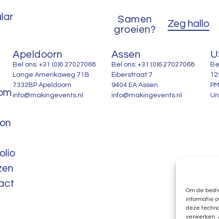
lar
Samen
Zeg hallo
groeien?
Apeldoorn
Assen
U
Bel ons: +31 (0)6 27027068
Bel ons: +31 (0)6 27027068
Be
Lange Amerikaweg 71B
Eiberstraat 7
12
7332BP Apeldoorn
9404 EA Assen
PM
om
info@makingevents.nl
info@makingevents.nl
Un
ion
olio
zen
act
Om de beste
informatie o
deze techno
verwerken. 