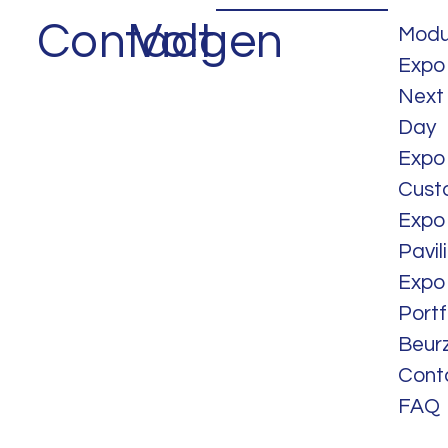
Contact
Volgen
Modu
Expo
Next
Day
Expo
Cust
Expo
Pavil
Expo
Portf
Beur
Cont
FAQ