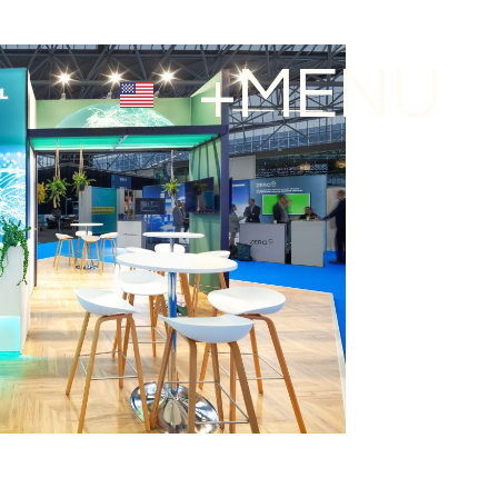
+MENU
X