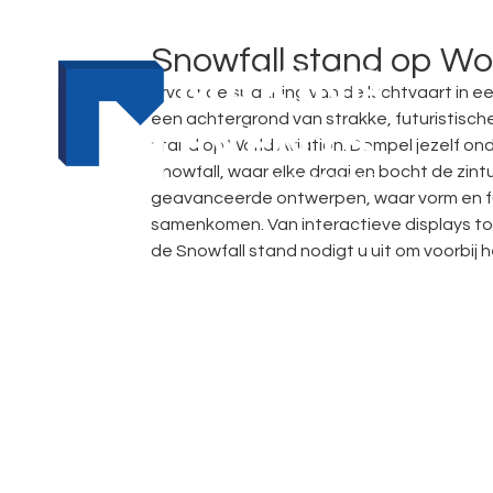
Snowfall stand op Wor
Ervaar de spanning van de luchtvaart in ee
een achtergrond van strakke, futuristisc
stand op World Aviation. Dompel jezelf on
Snowfall, waar elke draai en bocht de zint
geavanceerde ontwerpen, waar vorm en fu
samenkomen. Van interactieve displays t
de Snowfall stand nodigt u uit om voorbij