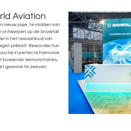
ld Aviation
n nieuw jasje, te midden van
he ontwerpen op de Snowfall
der in het reisaanbod van
uigen prikkelt. Bewonder hun
nctie in perfecte harmonie
ot boeiende demonstraties,
 het gewone te zweven.