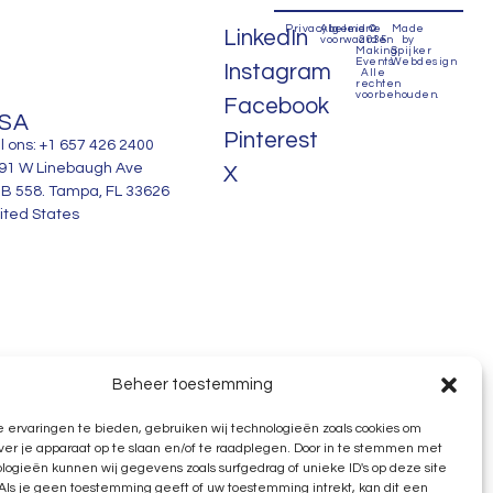
Privacybeleid
Algemene
©
Made
LinkedIn
voorwaarden
2035
by
Making
Spijker
Events.
Webdesign
Instagram
Alle
rechten
voorbehouden.
Facebook
SA
Pinterest
l ons: +1 657 426 2400
91 W Linebaugh Ave
X
B 558. Tampa, FL 33626
ited States
Beheer toestemming
 ervaringen te bieden, gebruiken wij technologieën zoals cookies om
ver je apparaat op te slaan en/of te raadplegen. Door in te stemmen met
logieën kunnen wij gegevens zoals surfgedrag of unieke ID's op deze site
Als je geen toestemming geeft of uw toestemming intrekt, kan dit een