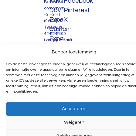
Next
Facebook
Bel
Bel
Bel
ons:
ons:
ons:
Day
Pinterest
+31
+31
+1
Expo
X
(0)6
(0)6
657
1963
1963
426
Custom
4245
4245
2400
Expo
Lange
Eiberstraat
1291 W
Amerikaweg
7
Linebaugh
Pavilion
Beheer toestemming
71B
9404
Ave
Expo
7332BP
EA
PMB
Om de beste ervaringen te bieden, gebruiken wij technologieën zoals cookie
Apeldoorn
Portfolio
Assen
558.
om informatie over je apparaat op te slaan en/of te raadplegen. Door in te
info@makingevents.nl
info@makingevents.nl
Tampa,
Contact
stemmen met deze technologieën kunnen wij gegevens zoals surfgedrag of
FL
unieke ID's op deze site verwerken. Als je geen toestemming geeft of uw
FAQ
33626
toestemming intrekt, kan dit een nadelige invloed hebben op bepaalde funct
United
en mogelijkheden.
States
Accepteren
Weigeren