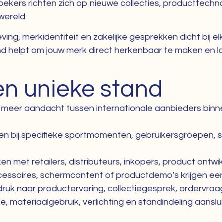
oekers richten zich op nieuwe collecties, producttech
wereld.
g, merkidentiteit en zakelijke gesprekken dicht bij el
nd helpt om jouw merk direct herkenbaar te maken en la
en unieke stand
jgt meer aandacht tussen internationale aanbieders bin
en bij specifieke sportmomenten, gebruikersgroepen, 
en met retailers, distributeurs, inkopers, product ontw
cessoires, schermcontent of productdemo’s krijgen een 
druk naar productervaring, collectiegesprek, ordervra
e, materiaalgebruik, verlichting en standindeling aansl