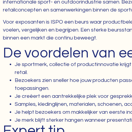
internationale sport- en outdoorindustrie samen. Bez
retailconcepten en samenwerkingen binnen de sport
Voor exposanten is ISPO een beurs waar productbelevin
voelen, vergelijken en begrijpen. Een sterke beurssta
binnen een markt die continu beweegt.
De voordelen van e
Je sportmerk, collectie of productinnovatie kri
retail.
Bezoekers zien sneller hoe jouw producten pass
toepassingen.
Je creëert een aantrekkelijke plek voor gesprekk
Samples, kledinglijnen, materialen, schoenen, ac
Je helpt bezoekers om makkelijker van eerste in
Je merk blijft sterker hangen wanneer presentati
Expert tip