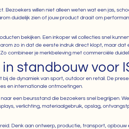
. Bezoekers willen niet alleen weten wat een jas, scho
rom duidelijk zien of jouw product draait om performan
ten bekijken. Een inkoper wil collecties snel kunnen v
aarom zo in dat de eerste indruk direct klopt, maar dat 
. Zo combineer je merkbeleving met commerciële duideli
r in standbouw voor 
ij de dynamiek van sport, outdoor en retail. De presen
ies en internationale ontmoetingen.
naar een beursstand die bezoekers snel begrijpen. We k
splays, verlichting, materiaalgebruik, opslag, ontvangs
reid. Denk aan ontwerp, productie, transport, opbouw 