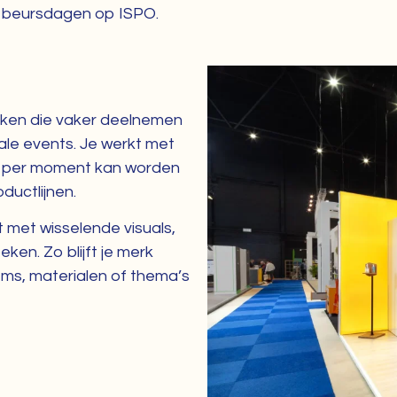
kke beursdagen op ISPO.
rken die vaker deelnemen
ale events. Je werkt met
en per moment kan worden
ductlijnen.
 met wisselende visuals,
en. Zo blijft je merk
tems, materialen of thema’s