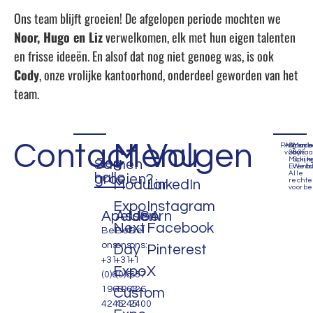
Ons team blijft groeien! De afgelopen periode mochten we
Noor, Hugo en Liz
verwelkomen, elk met hun eigen talenten
en frisse ideeën. En alsof dat nog niet genoeg was, is ook
Cody
, onze vrolijke kantoorhond, onderdeel geworden van het
team.
Contact
Menu
Volgen
Privacyb
Algem
©
Mad
voorwa
2035
by
Zeg
Makin
Spijk
Samen
Events
Webd
Alle
hallo
groeien?
recht
Modular
LinkedIn
voorbe
Expo
Instagram
Apeldoorn
Assen
USA
Next
Facebook
Bel
Bel
Bel
ons:
ons:
ons:
Day
Pinterest
+31
+31
+1
Expo
X
(0)6
(0)6
657
1963
1963
426
Custom
4245
4245
2400