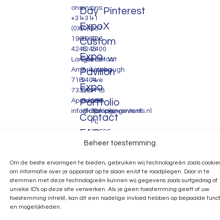
ons:
ons:
ons:
Day
Pinterest
+31
+31
+1
Expo
X
(0)6
(0)6
657
1963
1963
426
Custom
4245
4245
2400
Expo
Lange
Eiberstraat
1291 W
Amerikaweg
7
Linebaugh
Pavilion
71B
9404
Ave
Expo
7332BP
EA
PMB
Apeldoorn
Portfolio
Assen
558.
info@makingevents.nl
info@makingevents.nl
Tampa,
Contact
FL
FAQ
33626
United
Beheer toestemming
States
Om de beste ervaringen te bieden, gebruiken wij technologieën zoals cookie
om informatie over je apparaat op te slaan en/of te raadplegen. Door in te
stemmen met deze technologieën kunnen wij gegevens zoals surfgedrag of
unieke ID's op deze site verwerken. Als je geen toestemming geeft of uw
toestemming intrekt, kan dit een nadelige invloed hebben op bepaalde funct
en mogelijkheden.