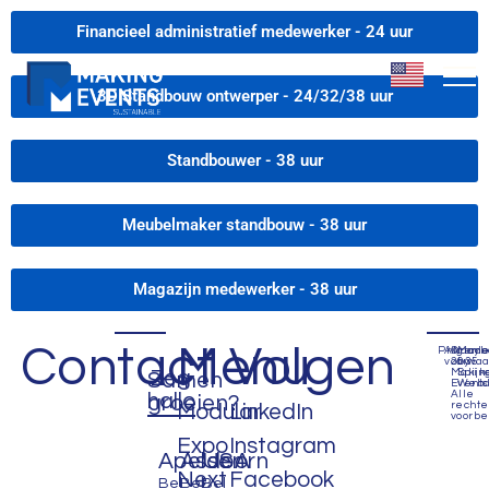
Financieel administratief medewerker - 24 uur
3D Standbouw ontwerper - 24/32/38 uur
Standbouwer - 38 uur
Meubelmaker standbouw - 38 uur
Magazijn medewerker - 38 uur
Contact
Menu
Volgen
Privacyb
Algem
©
Mad
voorwa
2035
by
Zeg
Makin
Spijk
Samen
Events
Webd
Alle
hallo
groeien?
recht
Modular
LinkedIn
voorbe
Expo
Instagram
Apeldoorn
Assen
USA
Next
Facebook
Bel
Bel
Bel