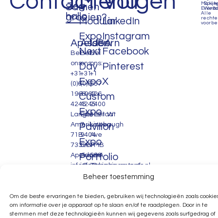
Contact
Menu
Volgen
Zeg
Makin
Spijk
Samen
Events
Webd
Alle
hallo
groeien?
recht
Modular
LinkedIn
voorbe
Expo
Instagram
Apeldoorn
Assen
USA
Next
Facebook
Bel
Bel
Bel
ons:
ons:
ons:
Day
Pinterest
+31
+31
+1
Expo
X
(0)6
(0)6
657
1963
1963
426
Custom
4245
4245
2400
Expo
Lange
Eiberstraat
1291 W
Amerikaweg
7
Linebaugh
Pavilion
71B
9404
Ave
Expo
7332BP
EA
PMB
Apeldoorn
Portfolio
Assen
558.
info@makingevents.nl
info@makingevents.nl
Tampa,
Contact
FL
Beheer toestemming
FAQ
33626
United
Om de beste ervaringen te bieden, gebruiken wij technologieën zoals cookie
om informatie over je apparaat op te slaan en/of te raadplegen. Door in te
States
stemmen met deze technologieën kunnen wij gegevens zoals surfgedrag of