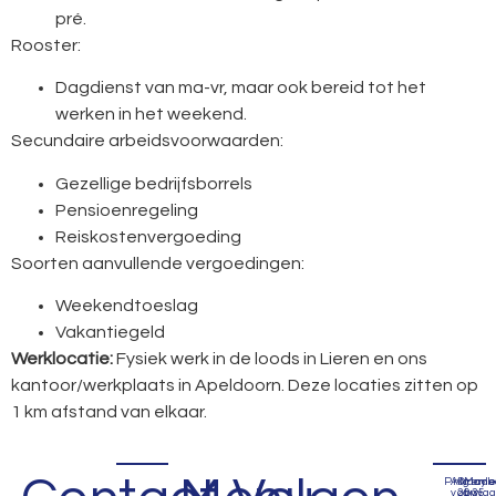
pré.
Rooster:
Dagdienst van ma-vr, maar ook bereid tot het
werken in het weekend.
Secundaire arbeidsvoorwaarden:
Gezellige bedrijfsborrels
Pensioenregeling
Reiskostenvergoeding
Soorten aanvullende vergoedingen:
Weekendtoeslag
Vakantiegeld
Werklocatie:
Fysiek werk in de loods in Lieren en ons
kantoor/werkplaats in Apeldoorn. Deze locaties zitten op
1 km afstand van elkaar.
Privacyb
Algem
©
Mad
voorwa
2035
by