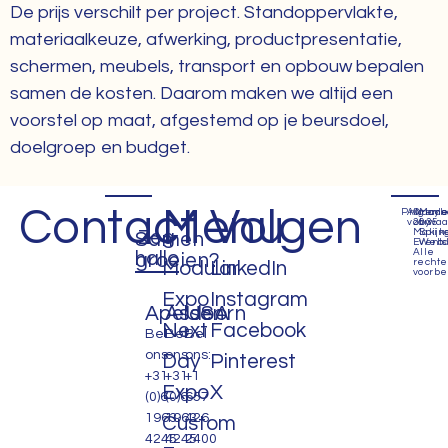
De prijs verschilt per project. Standoppervlakte,
materiaalkeuze, afwerking, productpresentatie,
schermen, meubels, transport en opbouw bepalen
samen de kosten. Daarom maken we altijd een
voorstel op maat, afgestemd op je beursdoel,
doelgroep en budget.
Contact
Menu
Volgen
Privacyb
Algem
©
Mad
voorwa
2035
by
Zeg
Makin
Spijk
Samen
Events
Webd
Alle
hallo
groeien?
recht
Modular
LinkedIn
voorbe
Expo
Instagram
Apeldoorn
Assen
USA
Next
Facebook
Bel
Bel
Bel
ons:
ons:
ons:
Day
Pinterest
+31
+31
+1
Expo
X
(0)6
(0)6
657
1963
1963
426
Custom
4245
4245
2400