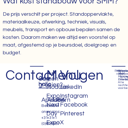
Wat kost standbouw voor SMM?
De prijs verschilt per project. Standoppervlakte,
materiaalkeuze, afwerking, techniek, visuals,
meubels, transport en opbouw bepalen samen de
kosten. Daarom maken we altijd een voorstel op
maat, afgestemd op je beursdoel, doelgroep en
budget.
Contact
Menu
Volgen
Privacyb
Algem
©
Mad
voorwa
2035
by
Zeg
Makin
Spijk
Samen
Events
Webd
Alle
hallo
groeien?
recht
Modular
LinkedIn
voorbe
Expo
Instagram
Apeldoorn
Assen
USA
Next
Facebook
Bel
Bel
Bel
ons:
ons:
ons:
Day
Pinterest
+31
+31
+1
Expo
X
(0)6
(0)6
657