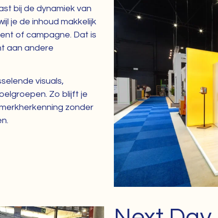
ast bij de dynamiek van
ijl je de inhoud makkelijk
ent of campagne. Dat is
mt aan andere
selende visuals,
lgroepen. Zo blijft je
n merkherkenning zonder
n.
Next Day