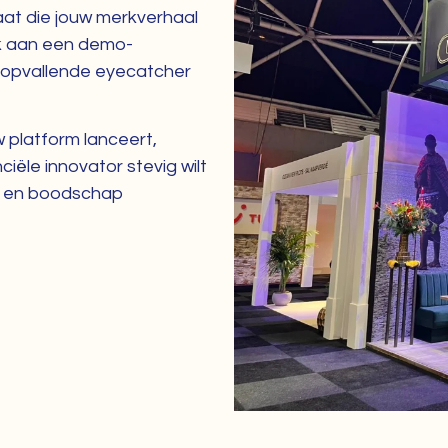
at die jouw merkverhaal
k aan een demo-
of opvallende eyecatcher
 platform lanceert,
ciële innovator stevig wilt
eit en boodschap