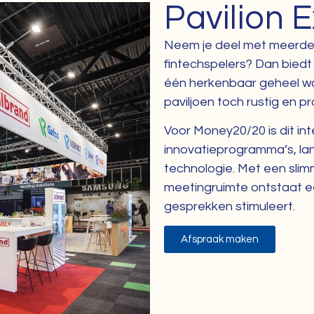
Pavilion 
Neem je deel met meerdere
fintechspelers? Dan bied
één herkenbaar geheel waa
paviljoen toch rustig en p
Voor Money20/20 is dit int
innovatieprogramma’s, la
technologie. Met een slim
meetingruimte ontstaat ee
gesprekken stimuleert.
Afspraak maken