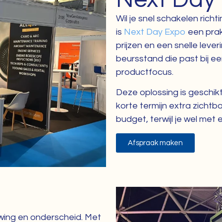
Wil je snel schakelen rich
is
Next Day Expo
een prakt
prijzen en een snelle leve
beursstand die past bij e
productfocus.
Deze oplossing is geschikt
korte termijn extra zichtb
budget, terwijl je wel met
Afspraak maken
wing en onderscheid. Met