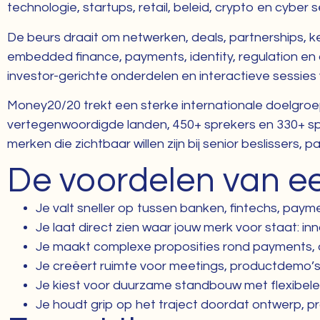
technologie, startups, retail, beleid, crypto en cybe
De beurs draait om netwerken, deals, partnerships, k
embedded finance, payments, identity, regulation en d
investor-gerichte onderdelen en interactieve sessies v
Money20/20 trekt een sterke internationale doelgroe
vertegenwoordigde landen, 450+ sprekers en 330+ sp
merken die zichtbaar willen zijn bij senior beslissers, 
De voordelen van e
Je valt sneller op tussen banken, fintechs, paym
Je laat direct zien waar jouw merk voor staat: in
Je maakt complexe proposities rond payments, dat
Je creëert ruimte voor meetings, productdemo’s, 
Je kiest voor duurzame standbouw met flexibele
Je houdt grip op het traject doordat ontwerp, pr