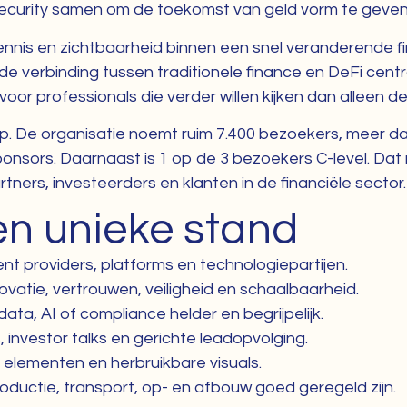
r security samen om de toekomst van geld vorm te geven
ennis en zichtbaarheid binnen een snel veranderende fi
e verbinding tussen traditionele finance en DeFi centr
oor professionals die verder willen kijken dan alleen de
p. De organisatie noemt ruim 7.400 bezoekers, meer da
onsors. Daarnaast is 1 op de 3 bezoekers C-level. D
partners, investeerders en klanten in de financiële sector.
en unieke stand
ent providers, platforms en technologiepartijen.
novatie, vertrouwen, veiligheid en schaalbaarheid.
a, AI of compliance helder en begrijpelijk.
investor talks en gerichte leadopvolging.
 elementen en herbruikbare visuals.
oductie, transport, op- en afbouw goed geregeld zijn.