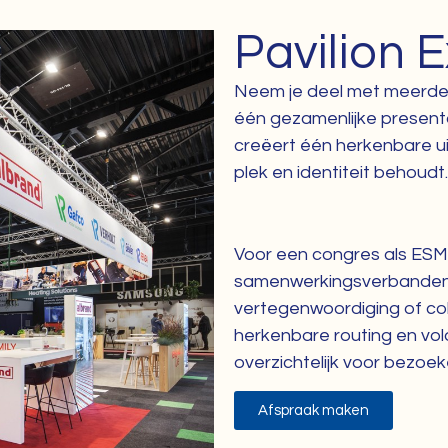
Pavilion 
Neem je deel met meerdere
één gezamenlijke presenta
creëert één herkenbare uit
plek en identiteit behoudt.
Voor een congres als ESM
samenwerkingsverbanden,
vertegenwoordiging of coll
herkenbare routing en vol
overzichtelijk voor bezoek
Afspraak maken