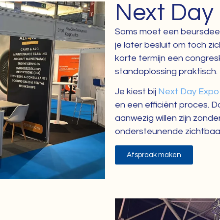
Next Day
Soms moet een beursdeel
je later besluit om toch zi
korte termijn een congresk
standoplossing praktisch.
Je kiest bij
Next Day Expo
en een efficiënt proces. D
aanwezig willen zijn zonder
ondersteunende zichtbaarh
Afspraak maken