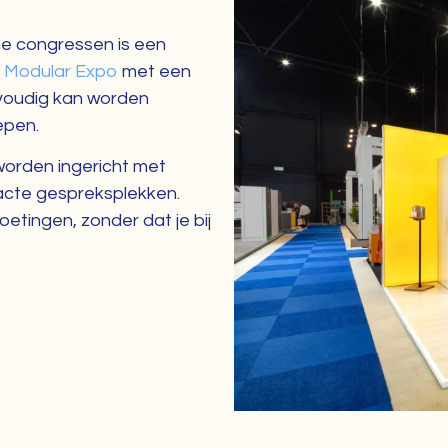
he congressen is een
j
Modular Expo
met een
nvoudig kan worden
epen.
worden ingericht met
pacte gespreksplekken.
etingen, zonder dat je bij