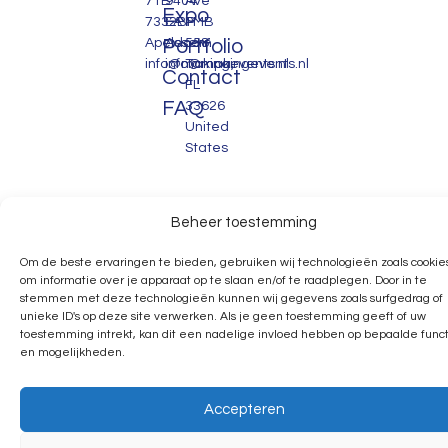
71B
9404
Ave
Expo
7332BP
EA
PMB
Apeldoorn
Portfolio
Assen
558.
info@makingevents.nl
info@makingevents.nl
Tampa,
Contact
FL
FAQ
33626
United
States
Beheer toestemming
Om de beste ervaringen te bieden, gebruiken wij technologieën zoals cookie
informatie over je apparaat op te slaan en/of te raadplegen. Door in te stem
met deze technologieën kunnen wij gegevens zoals surfgedrag of unieke ID's
deze site verwerken. Als je geen toestemming geeft of uw toestemming intr
kan dit een nadelige invloed hebben op bepaalde functies en mogelijkhede
Accepteren