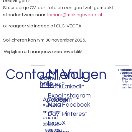
belevingen?
Stuur dan je CV, portfolio en een gaaf zelf gemaakt
standontwerp naar
tamara@makingevents.nl
of reageer via Indeed of CLC-VECTA.
Solliciteren kan t/m 30 november 2025.
Wij kijken uit naar jouw creatieve blik!
Contact
Menu
Volgen
Privacyb
Algem
©
Mad
voorwa
2035
by
Zeg
Makin
Spijk
Samen
Events
Webd
Alle
hallo
groeien?
recht
Modular
LinkedIn
voorbe
Expo
Instagram
Apeldoorn
Assen
USA
Next
Facebook
Bel
Bel
Bel
ons:
ons:
ons:
Day
Pinterest
+31
+31
+1
Expo
X
(0)6
(0)6
657
1963
1963
426