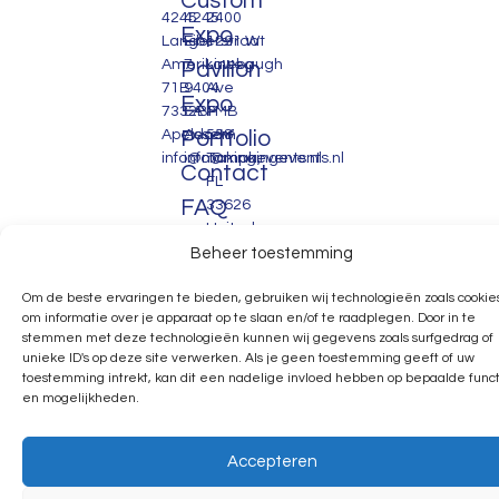
Custom
4245
4245
2400
Expo
Lange
Eiberstraat
1291 W
Amerikaweg
7
Linebaugh
Pavilion
71B
9404
Ave
Expo
7332BP
EA
PMB
Apeldoorn
Portfolio
Assen
558.
info@makingevents.nl
info@makingevents.nl
Tampa,
Contact
FL
FAQ
33626
United
States
Beheer toestemming
Om de beste ervaringen te bieden, gebruiken wij technologieën zoals cookie
om informatie over je apparaat op te slaan en/of te raadplegen. Door in te
stemmen met deze technologieën kunnen wij gegevens zoals surfgedrag of
unieke ID's op deze site verwerken. Als je geen toestemming geeft of uw
toestemming intrekt, kan dit een nadelige invloed hebben op bepaalde funct
en mogelijkheden.
Accepteren